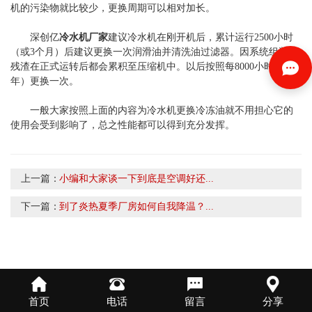
机的污染物就比较少，更换周期可以相对加长。
深创亿
冷水机厂家
建议冷水机在刚开机后，累计运行2500小时
（或3个月）后建议更换一次润滑油并清洗油过滤器。因系统组装的
残渣在正式运转后都会累积至压缩机中。以后按照每8000小时（或2
年）更换一次。
一般大家按照上面的内容为冷水机更换冷冻油就不用担心它的
使用会受到影响了，总之性能都可以得到充分发挥。
上一篇：
小编和大家谈一下到底是空调好还...
下一篇：
到了炎热夏季厂房如何自我降温？...
首页
电话
留言
分享