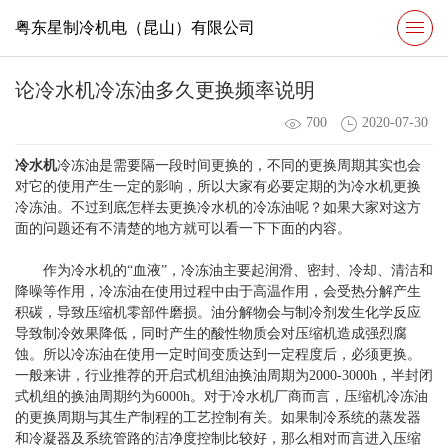
粤东星制冷机电（昆山）有限公司
论冷水机冷冻油多久更换频率说明
700
2020-07-30
冷水机
冷冻油是需要隔一段时间更换的，不同的更换周期其实也会
对它的使用产生一定的影响，所以大家有必要定期的为冷水机更换
冷冻油。不过到底怎样去更换冷水机的冷冻油呢？如果大家对这方
面的问题还有不清楚的地方就可以看一下下面的内容。
作为冷水机的“血液”，冷冻油主要起润滑、密封、冷却、清洁和
降噪等作用，冷冻油在使用过程中由于高温作用，会受热分解产生
积碳，导致压缩机零部件磨损。油分解物会与制冷剂发生化学反应
导致制冷效果降低，同时产生的酸性物质会对压缩机造成强烈腐
蚀。所以冷冻油在使用一定时间变质达到一定程度后，必须更换。
一般来讲，行业推荐的开启式机组油换油周期为2000-3000h，半封闭
式机组的换油周期约为6000h。对于冷水机厂商而言，压缩机冷冻油
的更换周期与其生产制程的工艺控制有关。如果制冷系统的蒸发器
和冷凝器及系统管路的洁净度控制比较好，那么相对而言进入压缩