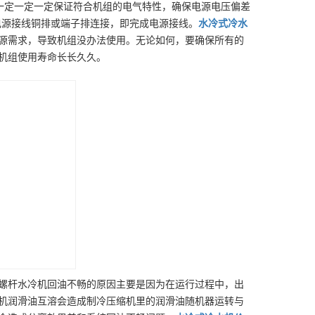
时，一定一定一定保证符合机组的电气特性，确保电源电压偏差
电源接线铜排或端子排连接，即完成电源接线。
水冷式冷水
源需求，导致机组没办法使用。无论如何，要确保所有的
机组使用寿命长长久久。
螺杆水冷机回油不畅的原因主要是因为在运行过程中，出
机润滑油互溶会造成制冷压缩机里的润滑油随机器运转与