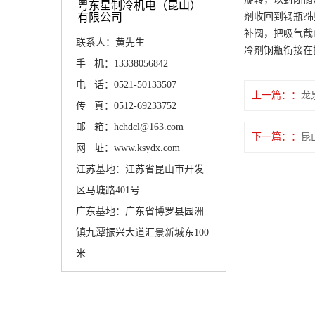
粤东星制冷机电（昆山）
有限公司
剂收回到钢瓶?
补阀，把吸气截
联系人：黄先生
冷剂钢瓶衔接在
手 机：13338056842
电 话：0521-50133507
上一篇：
龙
传 真：0512-69233752
邮 箱：hchdcl@163.com
下一篇：
昆
网 址：www.ksydx.com
江苏基地：江苏省昆山市开发
区马塘路401号
广东基地：广东省博罗县园洲
镇九潭振兴大道汇景新城东100
米