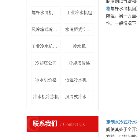
制冷剂以气雾和
格
螺杆水冷机回
螺杆水冷机厂家
工业冷水机组
降温，另一方面
性。一般情况下
风冷箱式冷水机批发
水冷柜式空调机价格
工业冷水机制造
冷水机
冷却塔公司
冷却塔价格
冰水机价格
低温冷水机价格
冷水机冷冻机
风冷式冷水机价格
C
定制
水冷式冷水
联系我们
Contact Us
阀使其处于全开
旋转，以封闭储