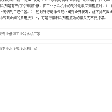
制冷剂是有专门的钢瓶贮存，把工业水冷机中的制冷剂收回到钢瓶时，1
止阀调到三通位置。2、逆时针拧动排气截止阀到全开状况，旋下排气截
排气截止阀的多用接头上，可是衔接制冷剂钢瓶端的接头先不要拧紧。
泉专业低温工业冷水机厂家
山专业水冷式冷水机厂家