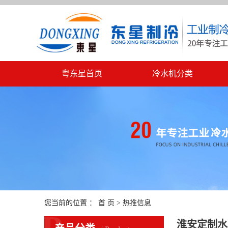
粤东星首页
冷水机分类
您当前的位置 ：
首 页
>
热推信息
淮安定制水