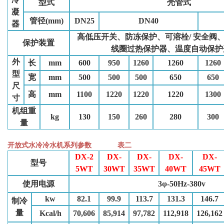
型式
壳管式
凝
管径(mm)
DN25
DN40
器
高低压开关、防冻保护、可溶栓/ 安全阀
保护装置
线圈过热保护器、温度自动保护
外
长
mm
600
950
1260
1260
1260
型
宽
mm
500
500
500
650
650
尺
高
mm
1100
1220
1220
1220
1300
寸
机组重
kg
130
150
260
280
300
量
开放式水冷
冷水机
系列参数 表二
DX-2
DX-
DX-
DX-
DX-
型号
5WT
30WT
35WT
40WT
45WT
使用电源
3φ-50Hz-380v
kw
82.1
99.9
113.7
131.3
146.7
制冷
量
Kcal/h
70,606
85,914
97,782
112,918
126,162