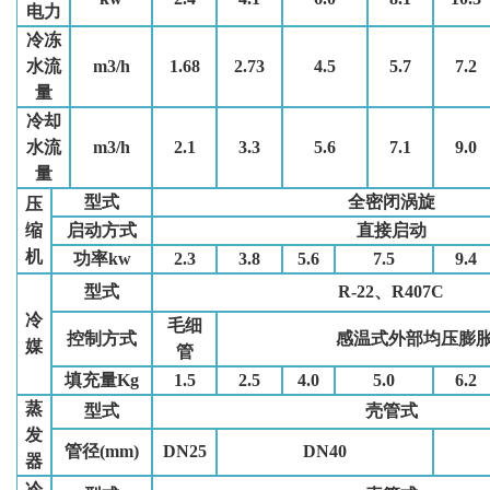
电力
冷冻
水流
m3/h
1.68
2.73
4.5
5.7
7.2
量
冷却
水流
m3/h
2.1
3.3
5.6
7.1
9.0
量
型式
全密闭涡旋
压
缩
启动方式
直接启动
机
功率kw
2.3
3.8
5.6
7.5
9.4
型式
R-22、R407C
冷
毛细
控制方式
感温式外部均压膨
媒
管
填充量Kg
1.5
2.5
4.0
5.0
6.2
蒸
型式
壳管式
发
管径(mm)
DN25
DN40
器
冷