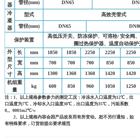
管径(mm)
DN65
DN
器
冷
型式
高效壳管式
凝
管径(mm)
DN65
DN8
器
高低压开关、防冻保护、可溶栓/ 安全阀
保护装置
圈过热保护器、温度自动保护
外
长
mm
1850
1850
2250
2250
2250
型
宽
mm
700
700
700
850
850
尺
高
mm
1300
1360
1360
1420
1420
寸
机组重
kg
600
850
960
1050
1250
量
注：1、以上规格参数参力的测定工况：冷冻水入口温度为12℃，出
口温度为7℃，冷却水入口温度30℃，出口温度为35℃，污垢系数
0,。0001m2℃
/w
2、以上规格内容会因产品改良而有所变动。恕不另行通知，如
有特殊要求，订货前提出要求规范