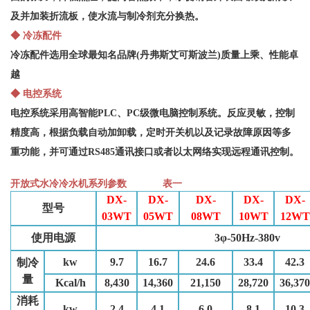
及并加装折流板，使水流与制冷剂充分换热。
◆ 冷冻配件
冷冻配件选用全球最知名品牌(丹弗斯艾可斯波兰)质量上乘、性能卓
越
◆ 电控系统
电控系统采用高智能PLC、PC级微电脑控制系统。反应灵敏，控制
精度高，根据负载自动加卸载，定时开关机以及记录故障原因等多
重功能，并可通过RS485通讯接口或者以太网络实现远程通讯控制。
开放式
水冷冷水机
系列参数 表一
DX-
DX-
DX-
DX-
DX-
型号
03WT
05WT
08WT
10WT
12WT
使用电源
3φ-50Hz-380v
kw
9.7
16.7
24.6
33.4
42.3
制冷
量
Kcal/h
8,430
14,360
21,150
28,720
36,370
消耗
kw
2.4
4.1
6.0
8.1
10.3