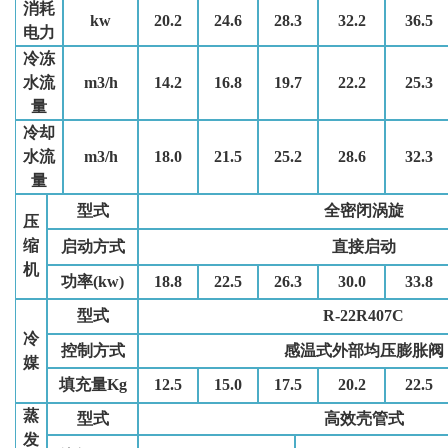
消耗
kw
20.2
24.6
28.3
32.2
36.5
电力
冷冻
水流
m3/h
14.2
16.8
19.7
22.2
25.3
量
冷却
水流
m3/h
18.0
21.5
25.2
28.6
32.3
量
型式
全密闭涡旋
压
缩
启动方式
直接启动
机
功率(kw)
18.8
22.5
26.3
30.0
33.8
型式
R-22R407C
冷
控制方式
感温式外部均压膨胀阀
媒
填充量Kg
12.5
15.0
17.5
20.2
22.5
蒸
型式
高效壳管式
发