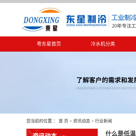
粤东星首页
冷水机分类
您当前的位置 ：
首 页
>
资讯动态
>
行业新闻
什么是低温