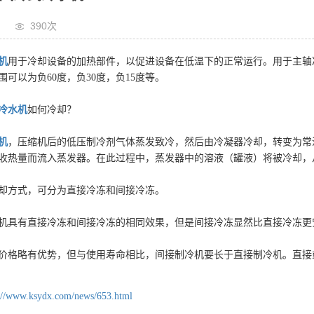
390次
机
用于冷却设备的加热部件，以促进设备在低温下的正常运行。用于主轴
可以为负60度，负30度，负15度等。
冷水机
如何冷却？
机
，压缩机后的低压制冷剂气体蒸发致冷，然后由冷凝器冷却，转变为常
收热量而流入蒸发器。在此过程中，蒸发器中的溶液（罐液）将被冷却，
却方式，可分为直接冷冻和间接冷冻。
机具有直接冷冻和间接冷冻的相同效果，但是间接冷冻显然比直接冷冻更
价格略有优势，但与使用寿命相比，间接制冷机要长于直接制冷机。直接
s://www.ksydx.com/news/653.html