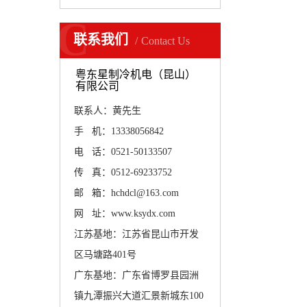
C
联系我们
Contact Us
粤东星制冷机电（昆山）
有限公司
联系人：黄先生
手 机：13338056842
电 话：0521-50133507
传 真：0512-69233752
邮 箱：hchdcl@163.com
网 址：www.ksydx.com
江苏基地：江苏省昆山市开发
区马塘路401号
广东基地：广东省博罗县园洲
镇九潭振兴大道汇景新城东100